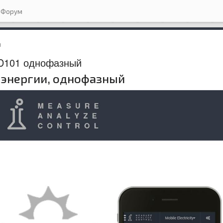
Форум
и
 D101 однофазный
оэнергии, однофазный