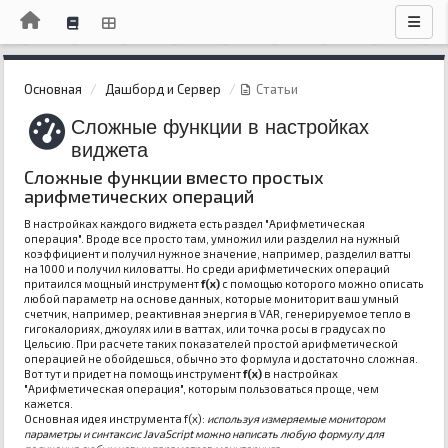
Основная
Дашборд и Сервер
Статьи
Сложные функции в настройках
виджета
Сложные функции вместо простых
арифметических операций
В настройках каждого виджета есть раздел "Арифметическая
операция". Вроде все просто там, умножил или разделил на нужный
коэффициент и получил нужное значение, например, разделил ватты
на 1000 и получил киловатты. Но среди арифметических операций
притаился мощный инструмент
f(x)
с помощью которого можно описать
любой параметр на основе данных, которые мониторит ваш умный
счетчик, например, реактивная энергия в VAR, генерируемое тепло в
гигокалориях, джоулях или в ваттах, или точка росы в градусах по
Цельсию. При расчете таких показателей простой арифметической
операцией не обойдешься, обычно это формула и достаточно сложная.
Вот тут и придет на помощь инструмент
f(x)
в настройках
"Арифметическая операция", которым пользоваться проще, чем
кажется.
Основная идея инструмента f(x):
используя измеряемые монитором
параметры и синтаксис JavaScript можно написать любую формулу для