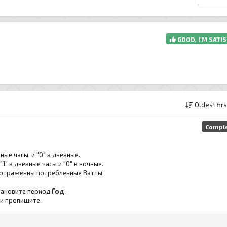
GOOD, I'M SATIS
Oldest fir
Compl
ые часы, и "0" в дневные.
" в дневные часы и "0" в ночные.
т отраженны потребленные Ватты.
становите период
Год
.
 и пропишите.