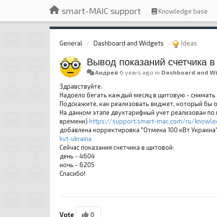
smart-MAIC support
Knowledge base
General
Dashboard and Widgets
Ideas
Вывод показаний счетчика 
Андрей
6 years ago
in
Dashboard and W
Здравствуйте.
Надоело бегать каждый месяц в щитовую - снимать 
Подскажите, как реализовать виджет, который бы 
На данном этапе двухтарифный учет реализован по 
времени)
https://support.smart-mac.com/ru/knowled
добавлена корректировка "Отмена 100 кВт Украина
kvt-ukraina
Сейчас показания счетчика в щитовой:
день - 4604
ночь - 6205
Спасибо!
0
Vote