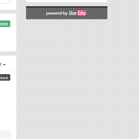
FIED
st
eted