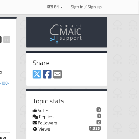
EN
Sign in / Sign up
0
Share
по
-100-
Topic stats
0
Votes
1
Replies
2
Followers
1,325
Views
low